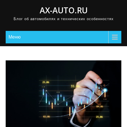
П
AX-AUTO.RU
р
Блог об автомобилях и технических особенностях
о
м
о
Меню
т
а
т
ь
к
с
о
д
е
р
ж