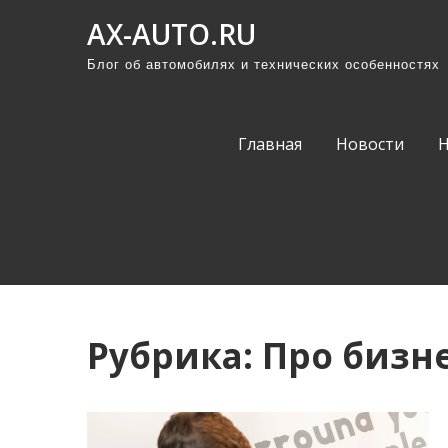
П
AX-AUTO.RU
р
Блог об автомобилях и технических особенностях
о
м
о
Главная
Новости
т
а
т
ь
к
с
о
Рубрика:
Про бизн
д
е
р
ж