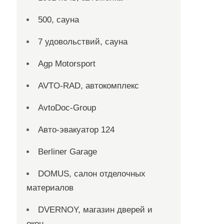
500, сауна
7 удовольствий, сауна
Agp Motorsport
AVTO-RAD, автокомплекс
AvtoDoc-Group
Aвто-эвакуатор 124
Berliner Garage
DOMUS, салон отделочных
материалов
DVERNOY, магазин дверей и
окон