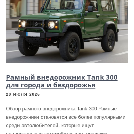
и
м
о
м
у
Рамный внедорожник Tank 300
для города и бездорожья
20 ИЮЛЯ 2026
Обзор рамного внедорожника Tank 300 Рамные
внедорожники становятся все более популярными
среди автолюбителей, которые ищут
универсальные автомобили для городских