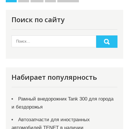
а
г
Поиск по сайту
и
н
а
ц
и
я
Набирает популярность
з
а
Рамный внедорожник Tank 300 для города
п
и бездорожья
и
с
Автозапчасти для иностранных
автомобилей TENET в наличии