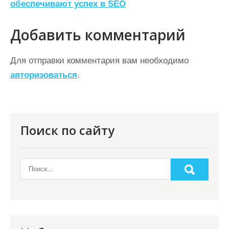
обеспечивают успех в SEO
г
а
Добавить комментарий
ц
Для отправки комментария вам необходимо
и
авторизоваться
.
я
п
о
Поиск по сайту
з
а
п
и
с
я