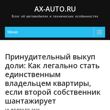
П
AX-AUTO.RU
р
Блог об автомобилях и технических особенностях
о
м
о
Меню
т
а
т
Принудительный выкуп
ь
доли: Как легально стать
к
единственным
с
о
владельцем квартиры,
д
если второй собственник
е
шантажирует
р
ж