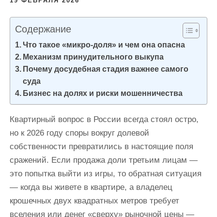
19 ФЕВРАЛЯ 2026
и
м
Содержание
о
Что такое «микро-доля» и чем она опасна
м
Механизм принудительного выкупа
у
Почему досудебная стадия важнее самого
суда
Бизнес на долях и риски мошенничества
Квартирный вопрос в России всегда стоял остро,
но к 2026 году споры вокруг долевой
собственности превратились в настоящие поля
сражений. Если продажа доли третьим лицам —
это попытка выйти из игры, то обратная ситуация
— когда вы живете в квартире, а владелец
крошечных двух квадратных метров требует
вселения или денег «сверху» рыночной цены —