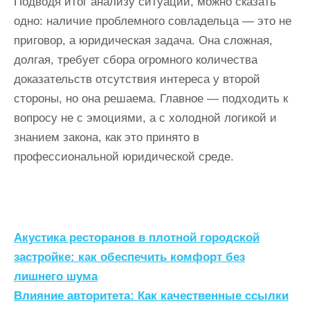
Подводя итог анализу ситуации, можно сказать
одно: наличие проблемного совладельца — это не
приговор, а юридическая задача. Она сложная,
долгая, требует сбора огромного количества
доказательств отсутствия интереса у второй
стороны, но она решаема. Главное — подходить к
вопросу не с эмоциями, а с холодной логикой и
знанием закона, как это принято в
профессиональной юридической среде.
Н
Акустика ресторанов в плотной городской
а
застройке: как обеспечить комфорт без
лишнего шума
в
Влияние авторитета: Как качественные ссылки
и