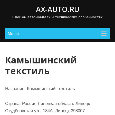
П
AX-AUTO.RU
р
Блог об автомобилях и технических особенностях
о
м
о
Меню
т
а
т
Камышинский
ь
текстиль
к
с
о
Название:
Камышинский текстиль
д
е
Страна:
Россия Липецкая область Липецк
р
Студёновская ул., 184А, Липецк 398007
ж