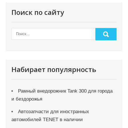
п
о
Поиск по сайту
з
а
п
и
с
я
Набирает популярность
м
Рамный внедорожник Tank 300 для города
и бездорожья
Автозапчасти для иностранных
автомобилей TENET в наличии