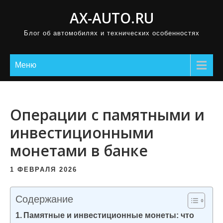
П
AX-AUTO.RU
р
Блог об автомобилях и технических особенностях
о
м
о
Меню
т
а
т
Операции с памятными и
ь
инвестиционными
к
монетами в банке
с
о
1 ФЕВРАЛЯ 2026
д
е
Содержание
р
Памятные и инвестиционные монеты: что
ж