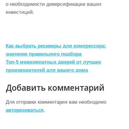
о необходимости диверсификации ваших
инвестиций.
Н
Как выбрать ресиверы для компрессора:
а
значение правильного подбора
Топ-5 межкомнатных дверей от лучших
в
производителей для вашего дома
и
г
Добавить комментарий
а
ц
Для отправки комментария вам необходимо
авторизоваться
.
и
я