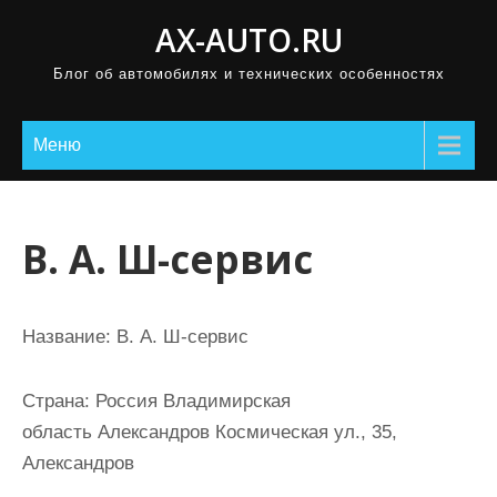
П
AX-AUTO.RU
р
Блог об автомобилях и технических особенностях
о
м
о
Меню
т
а
т
В. А. Ш-сервис
ь
к
с
Название:
В. А. Ш-сервис
о
д
Страна:
Россия Владимирская
е
область Александров Космическая ул., 35,
р
Александров
ж