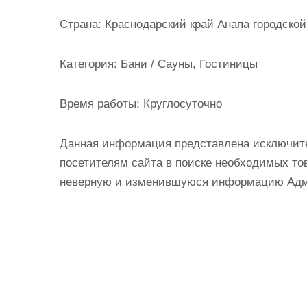
и
Страна:
Краснодарский край Анапа городской 
м
о
Категория:
Бани / Сауны, Гостиницы
м
у
Время работы:
Круглосуточно
Данная информация представлена исключит
посетителям сайта в поиске необходимых тов
неверную и изменившуюся информацию Админ