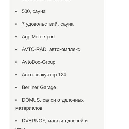
500, сауна
7 удовольствий, сауна
Agp Motorsport
AVTO-RAD, автокомплекс
AvtoDoc-Group
Aвто-эвакуатор 124
Berliner Garage
DOMUS, салон отделочных
материалов
DVERNOY, магазин дверей и
окон