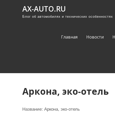
П
AX-AUTO.RU
р
Блог об автомобилях и технических особенностях
о
м
о
Главная
Новости
т
а
т
ь
к
с
о
Аркона, эко-отель
д
е
р
Название:
Аркона, эко-отель
ж