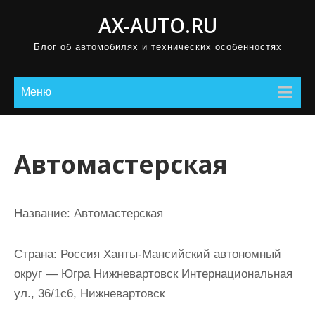
П
AX-AUTO.RU
р
Блог об автомобилях и технических особенностях
о
м
о
Меню
т
а
т
Автомастерская
ь
к
с
Название:
Автомастерская
о
д
Страна:
Россия Ханты-Мансийский автономный
е
округ — Югра Нижневартовск Интернациональная
р
ул., 36/1с6, Нижневартовск
ж