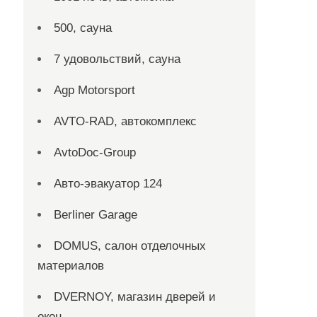
500, сауна
7 удовольствий, сауна
Agp Motorsport
AVTO-RAD, автокомплекс
AvtoDoc-Group
Aвто-эвакуатор 124
Berliner Garage
DOMUS, салон отделочных
материалов
DVERNOY, магазин дверей и
окон