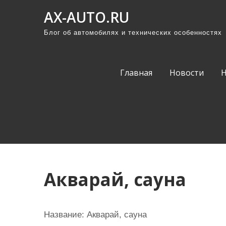
П
AX-AUTO.RU
р
Блог об автомобилях и технических особенностях
о
м
о
Главная
Новости
т
а
т
ь
к
с
о
Акварай, сауна
д
е
р
Название:
Акварай, сауна
ж