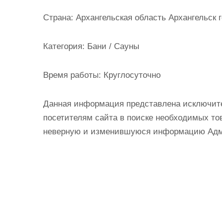
и
Страна:
Архангельская область Архангельск го
м
о
Категория:
Бани / Сауны
м
у
Время работы:
Круглосуточно
Данная информация представлена исключит
посетителям сайта в поиске необходимых тов
неверную и изменившуюся информацию Админ