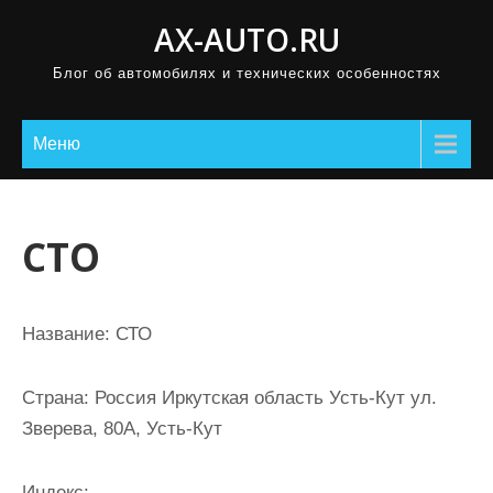
П
AX-AUTO.RU
р
Блог об автомобилях и технических особенностях
о
м
о
Меню
т
а
т
СТО
ь
к
с
Название:
СТО
о
д
Страна:
Россия Иркутская область Усть-Кут ул.
е
Зверева, 80А, Усть-Кут
р
ж
Индекс: