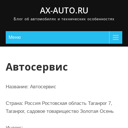
П
AX-AUTO.RU
р
Блог об автомобилях и технических особенностях
о
м
о
Меню
т
а
т
Автосервис
ь
к
с
Название:
Автосервис
о
д
Страна:
Россия Ростовская область Таганрог 7,
е
Таганрог, садовое товарищество Золотая Осень
р
ж
Индекс: