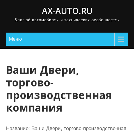
П
AX-AUTO.RU
р
Блог об автомобилях и технических особенностях
о
м
о
Меню
т
а
т
Ваши Двери,
ь
торгово-
к
с
производственная
о
компания
д
е
р
Название:
Ваши Двери, торгово-производственная
ж