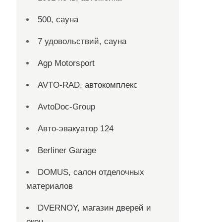
500, сауна
7 удовольствий, сауна
Agp Motorsport
AVTO-RAD, автокомплекс
AvtoDoc-Group
Aвто-эвакуатор 124
Berliner Garage
DOMUS, салон отделочных
материалов
DVERNOY, магазин дверей и
окон