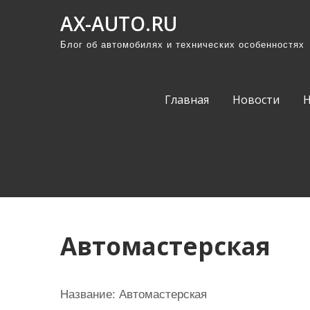
П
AX-AUTO.RU
р
Блог об автомобилях и технических особенностях
о
м
о
Главная
Новости
т
а
т
ь
к
с
о
Автомастерская
д
е
р
Название:
Автомастерская
ж