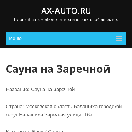
П
AX-AUTO.RU
р
Блог об автомобилях и технических особенностях
о
м
о
Меню
т
а
т
Сауна на Заречной
ь
к
с
Название:
Сауна на Заречной
о
д
Страна:
Московская область Балашиха городской
е
округ Балашиха Заречная улица, 16а
р
ж
Категория:
Бани / Сауны