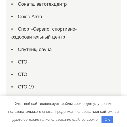
Соната, автотехцентр
Союз-Авто
Спорт-Сервис, спортивно-
оздоровительный центр
Спутник, сауна
СТО
СТО
СТО 19
СТО на совесть
Этот веб-сайт использует файлы cookie для улучшения
Стройматериалы в Локотках, магазин
пользовательского опыта. Продолжая пользоваться сайтом, вы
строительных материалов
даете согласие на использование файлов cookie.
OK