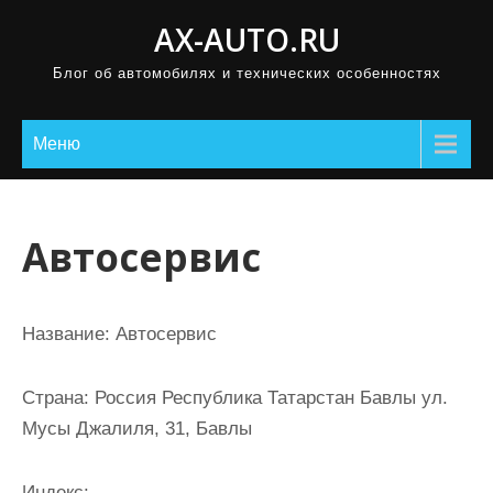
П
AX-AUTO.RU
р
Блог об автомобилях и технических особенностях
о
м
о
Меню
т
а
т
Автосервис
ь
к
с
Название:
Автосервис
о
д
Страна:
Россия Республика Татарстан Бавлы ул.
е
Мусы Джалиля, 31, Бавлы
р
ж
Индекс: