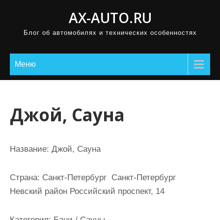
П
AX-AUTO.RU
р
Блог об автомобилях и технических особенностях
о
м
о
Меню
т
а
т
Джой, Сауна
ь
к
с
Название:
Джой, Сауна
о
д
Страна:
Санкт-Петербург Санкт-Петербург
е
Невский район Российский проспект, 14
р
ж
Категория:
Бани / Сауны