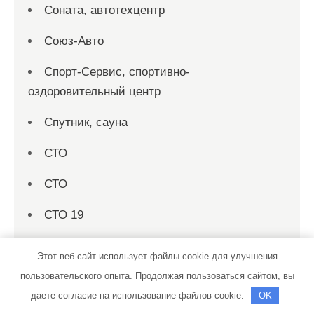
Соната, автотехцентр
Союз-Авто
Спорт-Сервис, спортивно-
оздоровительный центр
Спутник, сауна
СТО
СТО
СТО 19
СТО на совесть
Этот веб-сайт использует файлы cookie для улучшения
Стройматериалы в Локотках, магазин
пользовательского опыта. Продолжая пользоваться сайтом, вы
строительных материалов
даете согласие на использование файлов cookie.
OK