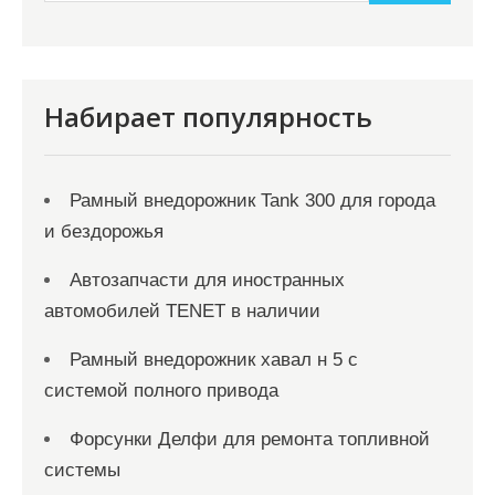
и
м
о
м
Набирает популярность
у
Рамный внедорожник Tank 300 для города
и бездорожья
Автозапчасти для иностранных
автомобилей TENET в наличии
Рамный внедорожник хавал н 5 с
системой полного привода
Форсунки Делфи для ремонта топливной
системы