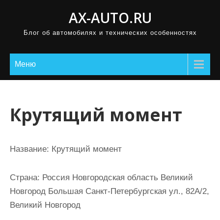
П
AX-AUTO.RU
р
Блог об автомобилях и технических особенностях
о
м
о
Меню
т
а
т
Крутящий момент
ь
к
с
Название:
Крутящий момент
о
д
Страна:
Россия Новгородская область Великий
е
Новгород Большая Санкт-Петербургская ул., 82А/2,
р
Великий Новгород
ж