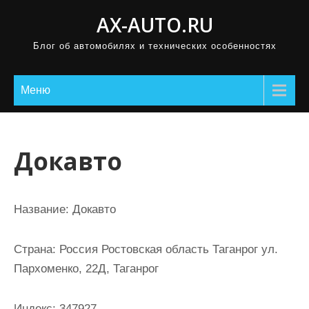
П
AX-AUTO.RU
р
Блог об автомобилях и технических особенностях
о
м
о
Меню
т
а
т
Докавто
ь
к
с
Название:
Докавто
о
д
Страна:
Россия Ростовская область Таганрог ул.
е
Пархоменко, 22Д, Таганрог
р
ж
Индекс:
347927