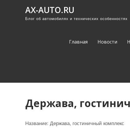
П
AX-AUTO.RU
р
Блог об автомобилях и технических особенностях
о
м
о
Главная
Новости
т
а
т
ь
к
с
о
Держава, гостини
д
е
р
Название:
Держава, гостиничный комплекс
ж