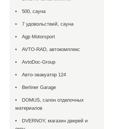
500, сауна
7 удовольствий, сауна
Agp Motorsport
AVTO-RAD, автокомплекс
AvtoDoc-Group
Aвто-эвакуатор 124
Berliner Garage
DOMUS, салон отделочных
материалов
DVERNOY, магазин дверей и
окон