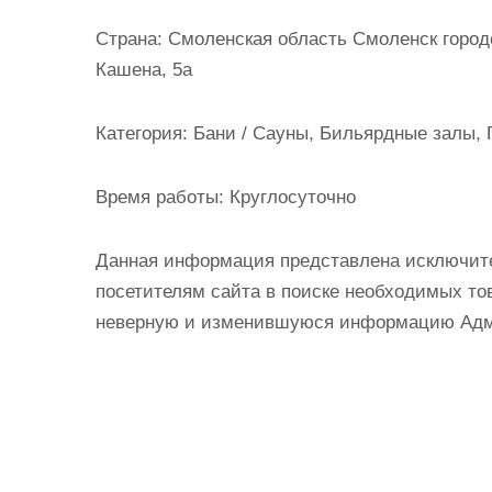
и
Страна:
Смоленская область Смоленск городс
м
Кашена, 5а
о
м
Категория:
Бани / Сауны, Бильярдные залы, 
у
Время работы:
Круглосуточно
Данная информация представлена исключит
посетителям сайта в поиске необходимых тов
неверную и изменившуюся информацию Админ