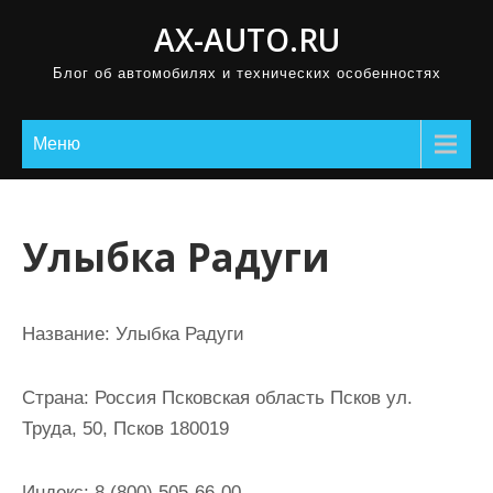
П
AX-AUTO.RU
р
Блог об автомобилях и технических особенностях
о
м
о
Меню
т
а
т
Улыбка Радуги
ь
к
с
Название:
Улыбка Радуги
о
д
Страна:
Россия Псковская область Псков ул.
е
Труда, 50, Псков 180019
р
ж
Индекс:
8 (800) 505-66-00