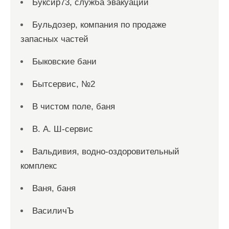
Буксир73, служба эвакуации
Бульдозер, компания по продаже
запасных частей
Быковские бани
Бытсервис, №2
В чистом поле, баня
В. А. Ш-сервис
Вальдивия, водно-оздоровительный
комплекс
Ваня, баня
ВасиличЪ