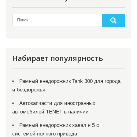
и
м
о
м
у
Набирает популярность
Рамный внедорожник Tank 300 для города
и бездорожья
Автозапчасти для иностранных
автомобилей TENET в наличии
Рамный внедорожник хавал н 5 с
системой полного привода