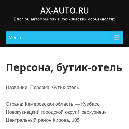
П
AX-AUTO.RU
р
Блог об автомобилях и технических особенностях
о
м
о
Меню
т
а
т
Персона, бутик-отель
ь
к
с
Название:
Персона, бутик-отель
о
д
Страна:
Кемеровская область — Кузбасс
е
Новокузнецкий городской округ Новокузнецк
р
Центральный район Кирова, 105
ж