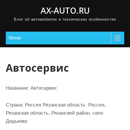
П
AX-AUTO.RU
р
Блог об автомобилях и технических особенностях
о
м
о
Меню
т
а
т
Автосервис
ь
к
с
Название:
Автосервис
о
д
Страна:
Россия Рязанская область Россия,
е
Рязанская область, Рязанский район, село
р
Дядьково
ж