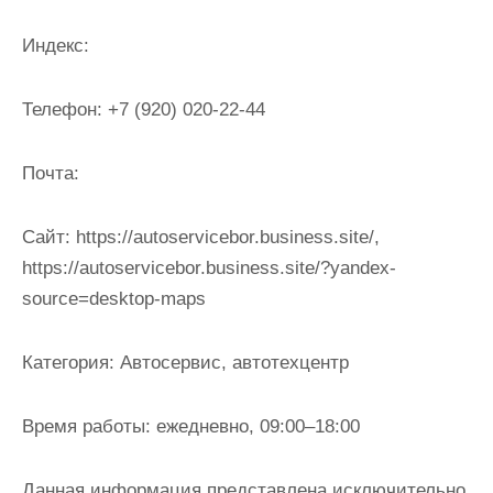
и
м
Индекс:
о
м
Телефон:
+7 (920) 020-22-44
у
Почта:
Cайт:
https://autoservicebor.business.site/,
https://autoservicebor.business.site/?yandex-
source=desktop-maps
Категория:
Автосервис, автотехцентр
Время работы:
ежедневно, 09:00–18:00
Данная информация представлена исключительно