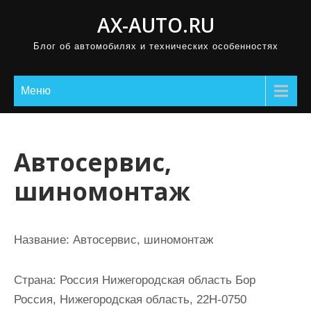
П
AX-AUTO.RU
р
Блог об автомобилях и технических особенностях
о
м
о
Меню
т
а
т
Автосервис,
ь
шиномонтаж
к
с
о
Название:
Автосервис, шиномонтаж
д
е
Страна:
Россия Нижегородская область Бор
р
Россия, Нижегородская область, 22Н-0750
ж