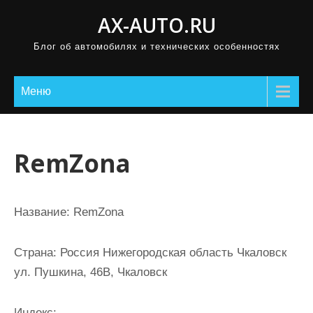
П
AX-AUTO.RU
р
Блог об автомобилях и технических особенностях
о
м
о
Меню
т
а
т
RemZona
ь
к
с
Название:
RemZona
о
д
Страна:
Россия Нижегородская область Чкаловск
е
ул. Пушкина, 46В, Чкаловск
р
ж
Индекс: