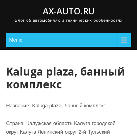
П
AX-AUTO.RU
р
Блог об автомобилях и технических особенностях
о
м
о
Меню
т
а
т
Kaluga plaza, банный
ь
комплекс
к
с
о
Название:
Kaluga plaza, банный комплекс
д
е
Страна:
Калужская область Калуга городской
р
округ Калуга Ленинский округ 2-й Тульский
ж