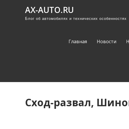
П
AX-AUTO.RU
р
Блог об автомобилях и технических особенностях
о
м
о
Главная
Новости
т
а
т
ь
к
с
о
Сход-развал, Шин
д
е
р
ж