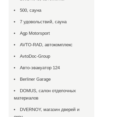
500, сауна
7 удовольствий, сауна
Agp Motorsport
AVTO-RAD, автокомплекс
AvtoDoc-Group
Aвто-эвакуатор 124
Berliner Garage
DOMUS, салон отделочных
материалов
DVERNOY, магазин дверей и
окон