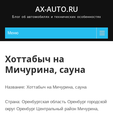
П
AX-AUTO.RU
р
Блог об автомобилях и технических особенностях
о
м
о
Меню
т
а
т
Хоттабыч на
ь
Мичурина, сауна
к
с
о
Название:
Хоттабыч на Мичурина, сауна
д
е
Страна:
Оренбургская область Оренбург городской
р
округ Оренбург Центральный район Мичурина,
ж