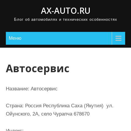
П
AX-AUTO.RU
р
Блог об автомобилях и технических особенностях
о
м
о
Меню
т
а
т
Автосервис
ь
к
с
Название:
Автосервис
о
д
Страна:
Россия Республика Саха (Якутия) ул.
е
Ойунского, 2А, село Чурапча 678670
р
ж
Индекс: