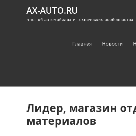
П
AX-AUTO.RU
р
Блог об автомобилях и технических особенностях
о
м
о
Главная
Новости
т
а
т
ь
к
с
о
Лидер, магазин о
д
е
материалов
р
ж