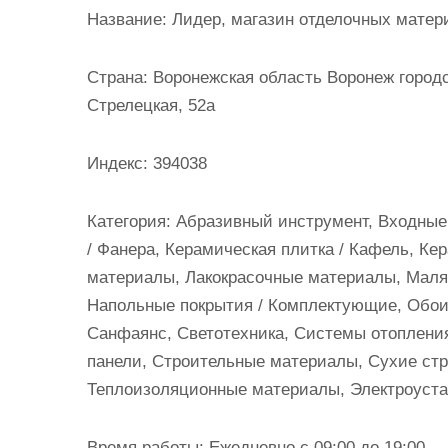
и
Название:
Лидер, магазин отделочных матер
м
о
Страна:
Воронежская область Воронеж городс
м
Стрелецкая, 52а
у
Индекс:
394038
Категория:
Абразивный инструмент, Входные 
/ Фанера, Керамическая плитка / Кафель, Ке
материалы, Лакокрасочные материалы, Маля
Напольные покрытия / Комплектующие, Обои
Санфаянс, Светотехника, Системы отопления
панели, Строительные материалы, Сухие ст
Теплоизоляционные материалы, Электроуста
Время работы:
Ежедневно с 09:00 до 19:00