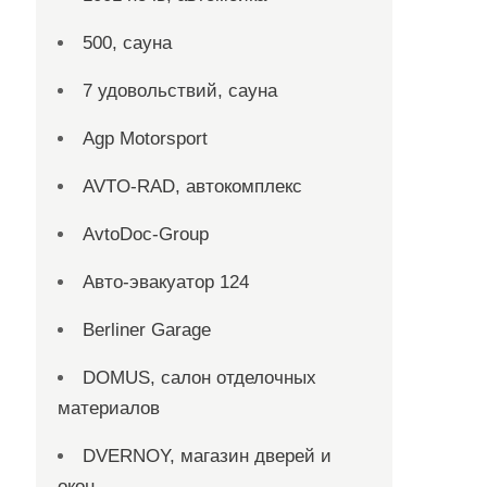
500, сауна
7 удовольствий, сауна
Agp Motorsport
AVTO-RAD, автокомплекс
AvtoDoc-Group
Aвто-эвакуатор 124
Berliner Garage
DOMUS, салон отделочных
материалов
DVERNOY, магазин дверей и
окон