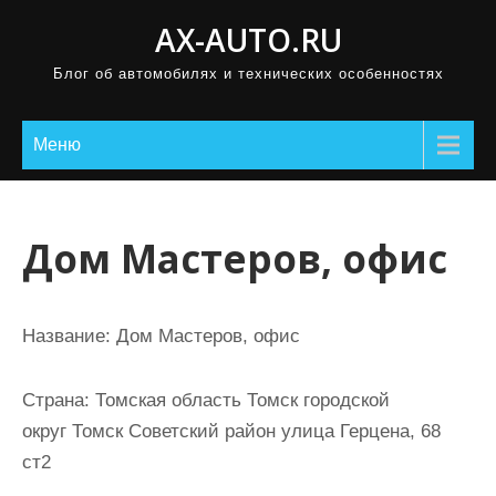
П
AX-AUTO.RU
р
Блог об автомобилях и технических особенностях
о
м
о
Меню
т
а
т
Дом Мастеров, офис
ь
к
с
Название:
Дом Мастеров, офис
о
д
Страна:
Томская область Томск городской
е
округ Томск Советский район улица Герцена, 68
р
ст2
ж