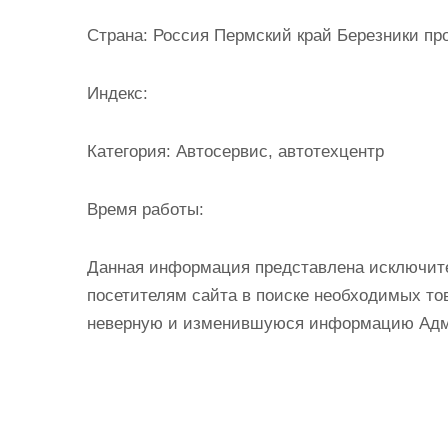
и
Страна:
Россия Пермский край Березники про
м
о
Индекс:
м
у
Категория:
Автосервис, автотехцентр
Время работы:
Данная информация представлена исключит
посетителям сайта в поиске необходимых тов
неверную и изменившуюся информацию Админ