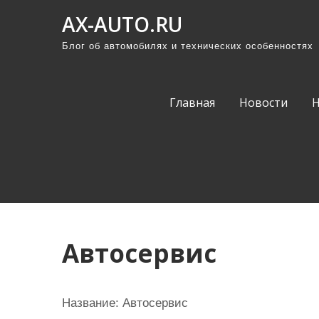
П
AX-AUTO.RU
р
Блог об автомобилях и технических особенностях
о
м
о
Главная
Новости
т
а
т
ь
к
с
о
Автосервис
д
е
р
Название:
Автосервис
ж