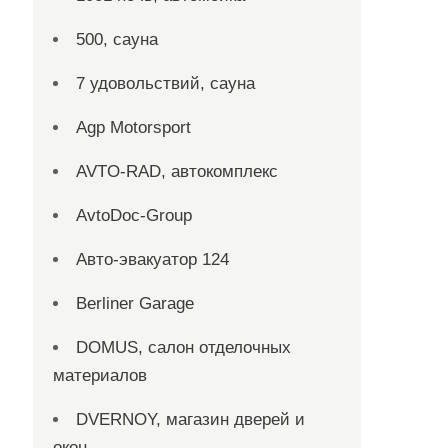
500, сауна
7 удовольствий, сауна
Agp Motorsport
AVTO-RAD, автокомплекс
AvtoDoc-Group
Aвто-эвакуатор 124
Berliner Garage
DOMUS, салон отделочных
материалов
DVERNOY, магазин дверей и
окон