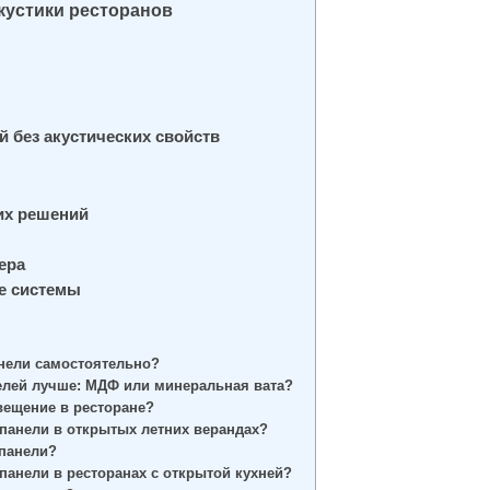
кустики ресторанов
 без акустических свойств
их решений
ера
ие системы
анели самостоятельно?
нелей лучше: МДФ или минеральная вата?
вещение в ресторане?
 панели в открытых летних верандах?
 панели?
панели в ресторанах с открытой кухней?