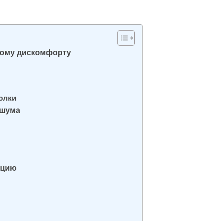
кому дискомфорту
олки
 шума
ацию