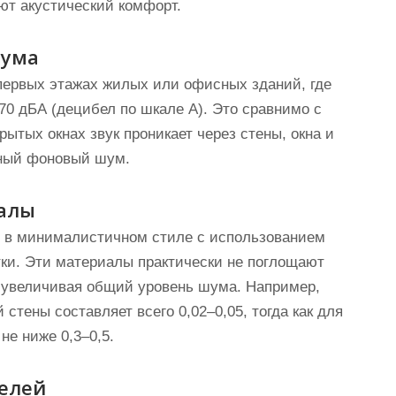
ют акустический комфорт.
шума
первых этажах жилых или офисных зданий, где
70 дБА (децибел по шкале А). Это сравнимо с
ытых окнах звук проникает через стены, окна и
нный фоновый шум.
иалы
 в минималистичном стиле с использованием
тки. Эти материалы практически не поглощают
 и увеличивая общий уровень шума. Например,
стены составляет всего 0,02–0,05, тогда как для
не ниже 0,3–0,5.
телей