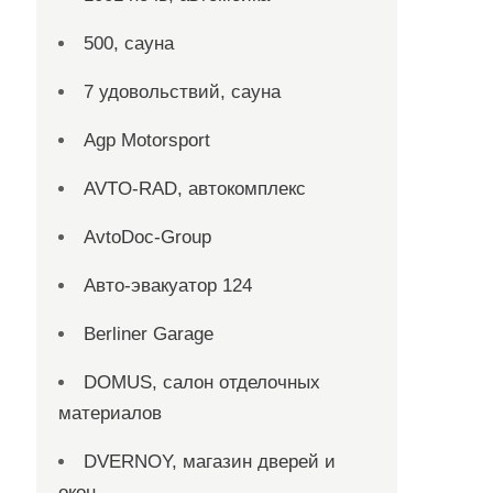
500, сауна
7 удовольствий, сауна
Agp Motorsport
AVTO-RAD, автокомплекс
AvtoDoc-Group
Aвто-эвакуатор 124
Berliner Garage
DOMUS, салон отделочных
материалов
DVERNOY, магазин дверей и
окон