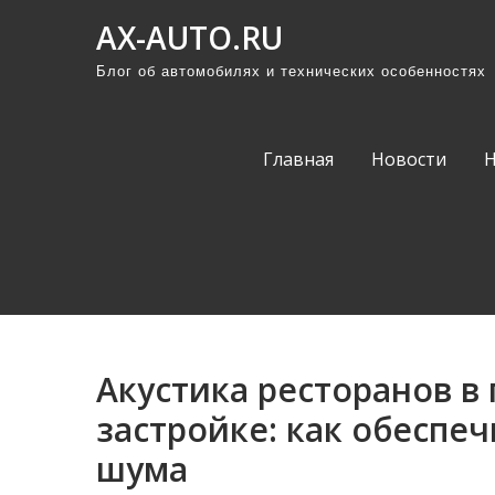
П
AX-AUTO.RU
р
Блог об автомобилях и технических особенностях
о
м
о
Главная
Новости
т
а
т
ь
к
с
о
Акустика ресторанов в
д
е
застройке: как обеспе
р
шума
ж