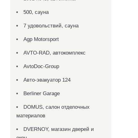
500, сауна
7 удовольствий, сауна
Agp Motorsport
AVTO-RAD, автокомплекс
AvtoDoc-Group
Aвто-эвакуатор 124
Berliner Garage
DOMUS, салон отделочных
материалов
DVERNOY, магазин дверей и
окон