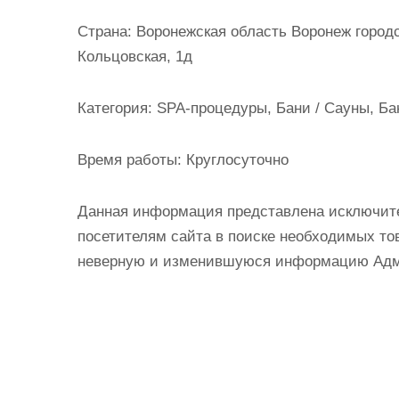
и
Страна:
Воронежская область Воронеж город
м
Кольцовская, 1д
о
м
Категория:
SPA-процедуры, Бани / Сауны, Ба
у
Время работы:
Круглосуточно
Данная информация представлена исключит
посетителям сайта в поиске необходимых тов
неверную и изменившуюся информацию Админ