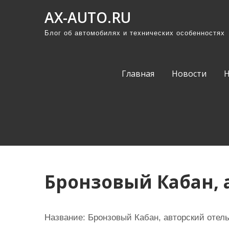
П
AX-AUTO.RU
р
Блог об автомобилях и технических особенностях
о
м
о
Главная
Новости
т
а
т
ь
к
с
о
Бронзовый Кабан, 
д
е
р
Название:
Бронзовый Кабан, авторский отел
ж