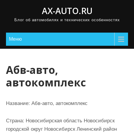
П
AX-AUTO.RU
р
Блог об автомобилях и технических особенностях
о
м
о
Меню
т
а
т
Абв-авто,
ь
автокомплекс
к
с
о
Название:
Абв-авто, автокомплекс
д
е
Страна:
Новосибирская область Новосибирск
р
городской округ Новосибирск Ленинский район
ж