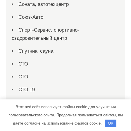
Соната, автотехцентр
Союз-Авто
Спорт-Сервис, спортивно-
оздоровительный центр
Спутник, сауна
СТО
СТО
СТО 19
СТО на совесть
Этот веб-сайт использует файлы cookie для улучшения
Стройматериалы в Локотках, магазин
пользовательского опыта. Продолжая пользоваться сайтом, вы
строительных материалов
даете согласие на использование файлов cookie.
OK