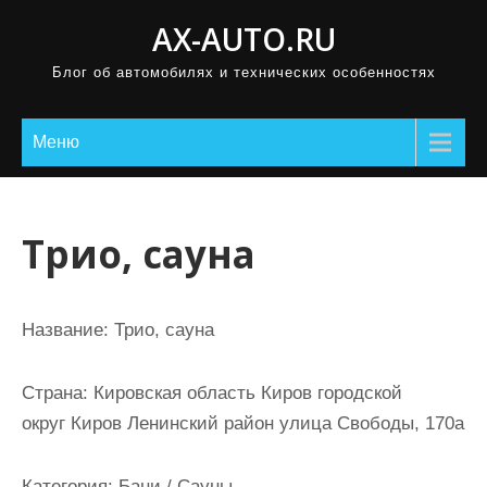
П
AX-AUTO.RU
р
Блог об автомобилях и технических особенностях
о
м
о
Меню
т
а
т
Трио, сауна
ь
к
с
Название:
Трио, сауна
о
д
Страна:
Кировская область Киров городской
е
округ Киров Ленинский район улица Свободы, 170а
р
ж
Категория:
Бани / Сауны