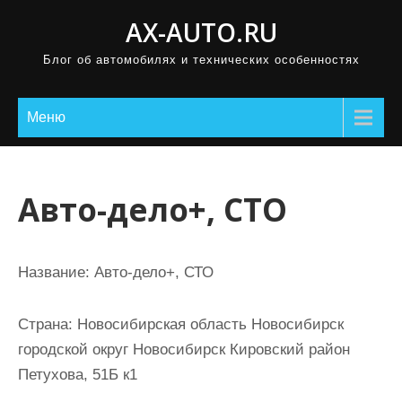
П
AX-AUTO.RU
р
Блог об автомобилях и технических особенностях
о
м
о
Меню
т
а
т
Авто-дело+, СТО
ь
к
с
Название:
Авто-дело+, СТО
о
д
Страна:
Новосибирская область Новосибирск
е
городской округ Новосибирск Кировский район
р
Петухова, 51Б к1
ж