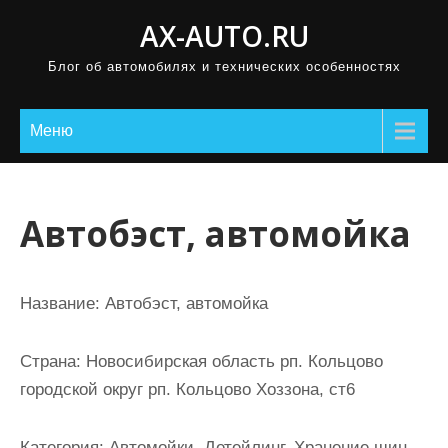
П
AX-AUTO.RU
р
Блог об автомобилях и технических особенностях
о
м
о
Меню
т
а
т
Автобэст, автомойка
ь
к
с
Название:
Автобэст, автомойка
о
д
Страна:
Новосибирская область рп. Кольцово
е
городской округ рп. Кольцово Хоззона, ст6
р
ж
Категория:
Автомойки, Детейлинг, Хранение шин,