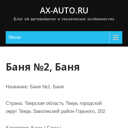
П
AX-AUTO.RU
р
Блог об автомобилях и технических особенностях
о
м
о
Меню
т
а
т
Баня №2, Баня
ь
к
с
Название:
Баня №2, Баня
о
д
Страна:
Тверская область Тверь городской
е
округ Тверь Заволжский район Горького, 202
р
ж
Категория:
Бани / Сауны