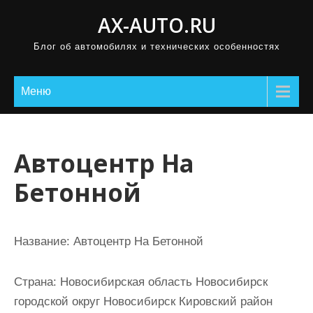
П
AX-AUTO.RU
р
Блог об автомобилях и технических особенностях
о
м
о
Меню
т
а
т
Автоцентр На
ь
Бетонной
к
с
о
Название:
Автоцентр На Бетонной
д
е
Страна:
Новосибирская область Новосибирск
р
городской округ Новосибирск Кировский район
ж