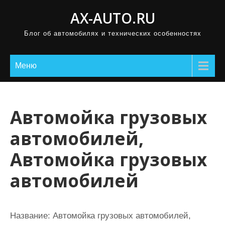
П
AX-AUTO.RU
р
Блог об автомобилях и технических особенностях
о
м
о
Меню
т
а
т
Автомойка грузовых
ь
автомобилей,
к
с
Автомойка грузовых
о
автомобилей
д
е
р
Название:
Автомойка грузовых автомобилей,
ж