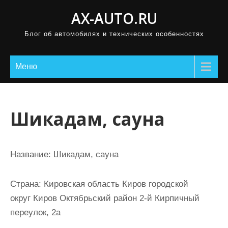
П
AX-AUTO.RU
р
Блог об автомобилях и технических особенностях
о
м
о
Меню
т
а
т
Шикадам, сауна
ь
к
с
Название:
Шикадам, сауна
о
д
Страна:
Кировская область Киров городской
е
округ Киров Октябрьский район 2-й Кирпичный
р
переулок, 2а
ж