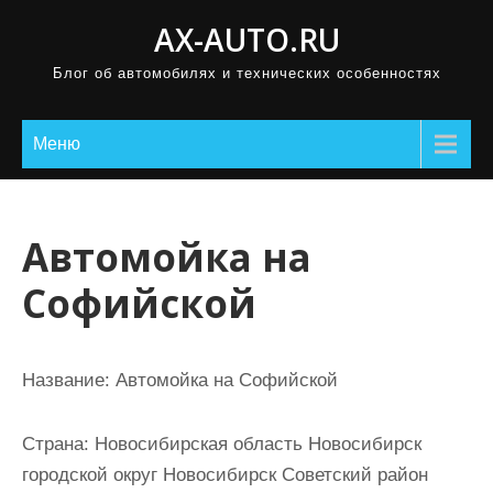
П
AX-AUTO.RU
р
Блог об автомобилях и технических особенностях
о
м
о
Меню
т
а
т
Автомойка на
ь
Софийской
к
с
о
Название:
Автомойка на Софийской
д
е
Страна:
Новосибирская область Новосибирск
р
городской округ Новосибирск Советский район
ж