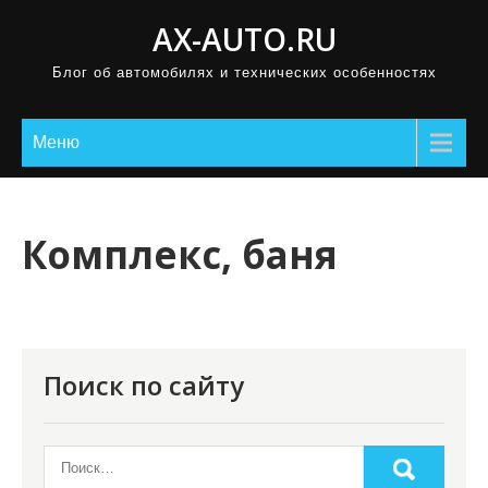
П
AX-AUTO.RU
р
Блог об автомобилях и технических особенностях
о
м
о
Меню
т
а
т
Комплекс, баня
ь
к
с
о
Поиск по сайту
д
е
р
ж