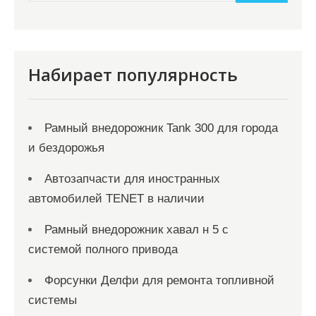
и
м
о
м
Набирает популярность
у
Рамный внедорожник Tank 300 для города
и бездорожья
Автозапчасти для иностранных
автомобилей TENET в наличии
Рамный внедорожник хавал н 5 с
системой полного привода
Форсунки Делфи для ремонта топливной
системы