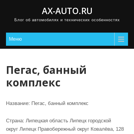
П
AX-AUTO.RU
р
Блог об автомобилях и технических особенностях
о
м
о
Меню
т
а
т
Пегас, банный
ь
комплекс
к
с
о
Название:
Пегас, банный комплекс
д
е
Страна:
Липецкая область Липецк городской
р
округ Липецк Правобережный округ Ковалёва, 128
ж