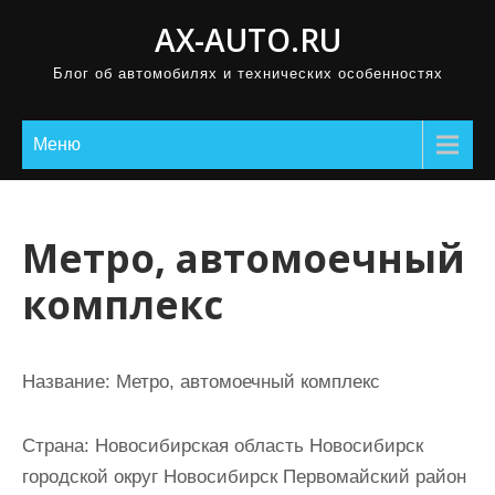
П
AX-AUTO.RU
р
Блог об автомобилях и технических особенностях
о
м
о
Меню
т
а
т
Метро, автомоечный
ь
комплекс
к
с
о
Название:
Метро, автомоечный комплекс
д
е
Страна:
Новосибирская область Новосибирск
р
городской округ Новосибирск Первомайский район
ж