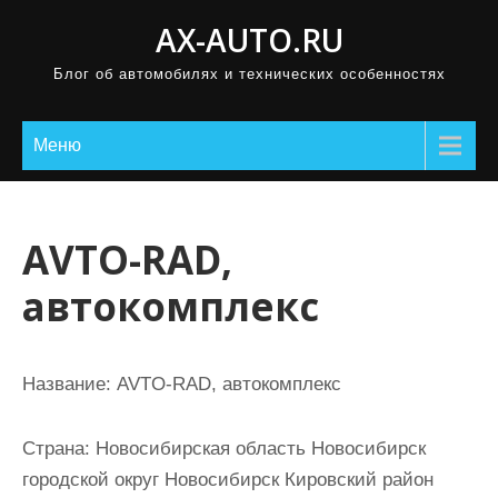
П
AX-AUTO.RU
р
Блог об автомобилях и технических особенностях
о
м
о
Меню
т
а
т
AVTO-RAD,
ь
автокомплекс
к
с
о
Название:
AVTO-RAD, автокомплекс
д
е
Страна:
Новосибирская область Новосибирск
р
городской округ Новосибирск Кировский район
ж