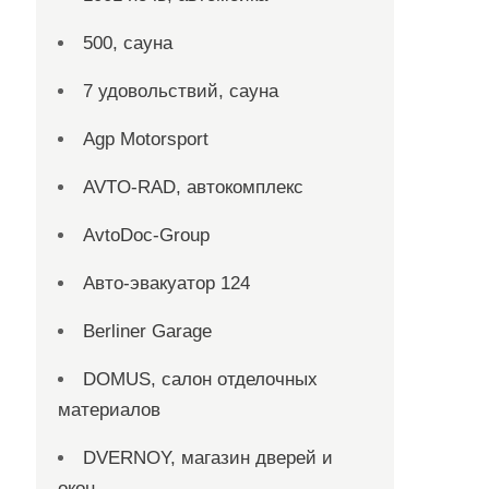
500, сауна
7 удовольствий, сауна
Agp Motorsport
AVTO-RAD, автокомплекс
AvtoDoc-Group
Aвто-эвакуатор 124
Berliner Garage
DOMUS, салон отделочных
материалов
DVERNOY, магазин дверей и
окон