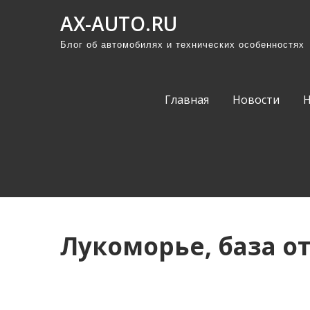
П
AX-AUTO.RU
р
Блог об автомобилях и технических особенностях
о
м
о
Главная
Новости
т
а
т
ь
к
с
о
Лукоморье, база о
д
е
р
ж